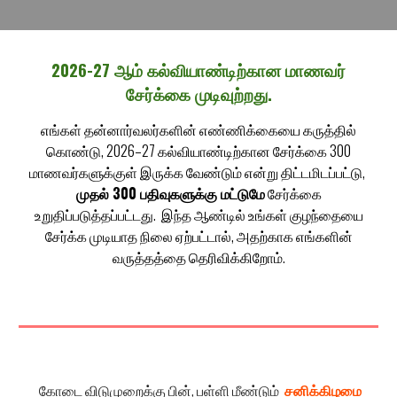
202
6
-2
7
ஆம் கல்வியாண்டிற்கான மாணவ
ர்
சேர்க்கை
முடிவுற்றது
.
எங்கள் தன்னார்வலர்களின் எண்ணிக்கையை கருத்தில்
கொண்டு, 2026–27 கல்வியாண்டிற்கான சேர்க்கை 300
மாணவர்களுக்கு
ள்
இருக்க வேண்டும் என்று திட்டமிடப்பட்டு,
முதல் 300 பதிவுகளுக்
கு
மட்டுமே
சேர்க்கை
உறுதிப்படுத்தப்ப
ட்டது
. இந்த ஆண்டில் உங்கள் குழந்தையை
சேர்க்க முடியாத நிலை ஏற்பட்டால், அதற்காக எங்களின்
வருத்தத்தை தெரிவிக்கிறோம்.
கோடை விடுமுறைக்கு பின், பள்ளி மீண்டும்
சனிக்கிழமை