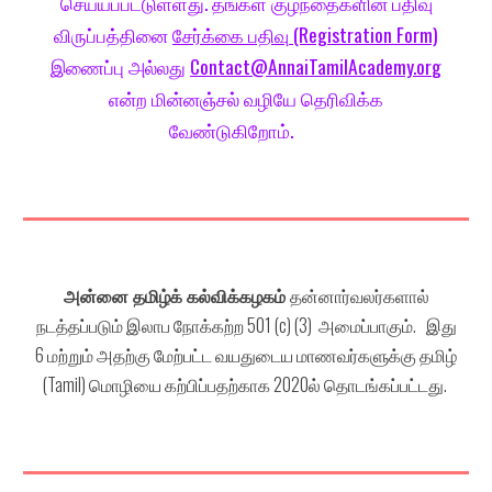
செய்யப்பட்டுள்ளது. தங்கள் குழந்தைகளின் பதிவு
விருப்பத்தினை
சேர்க்கை பதிவு
(Registration Form)
இணைப்பு அல்லது
Contact@AnnaiTamilAcademy.or
g
என்ற மின்னஞ்சல் வழியே தெரிவிக்க
வேண்டுகிறோம்.
அன்னை தமிழ்க் கல்விக்கழகம்
தன்னார்வலர்களால்
நடத்தப்படும் இலாப நோக்கற்ற 501 (c) (3) அமைப்பாகும். இது
6
மற்றும் அதற்கு மேற்பட்ட வயதுடைய மாணவர்களுக்கு தமிழ்
(Tamil) மொழியை கற்பிப்பதற்காக 2020ல் தொடங்கப்பட்டது.