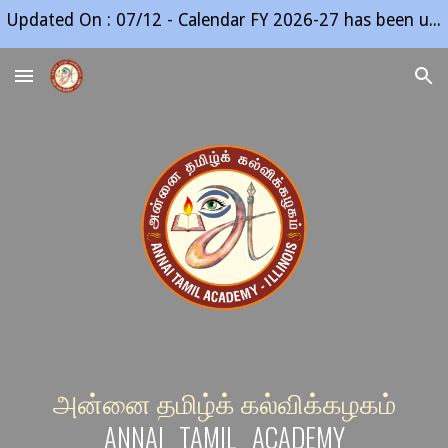
Updated On : 07/12 - Calendar FY 2026-27 has been updated. Enrollment for next academic year will open in Apr 2027.
Skip to main content
Skip to navigation
அன்னை தமிழ்க்
கல்விக்கழகம்
ANN
A
I TAMIL ACADEMY