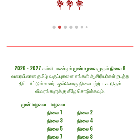
💐
💐💐
2026 - 2027
க
ல்
வியாண்டில்
முன்மழலை
முதல்
நிலை 8
வரையிலான
தமிழ்
வகுப்புகளை எங்கள் ஆசிரியர்கள் நடத்த
திட்டமிட்டுள்ளனர். ஒவ்வொரு நிலை பற்றிய கூடுதல்
விவரங்களுக்கு கீழே சொடுக்கவும்.
முன் மழலை
மழலை
நிலை 1
நிலை 2
நிலை
3
நிலை 4
நிலை 5
நிலை 6
நிலை 7
நிலை 8